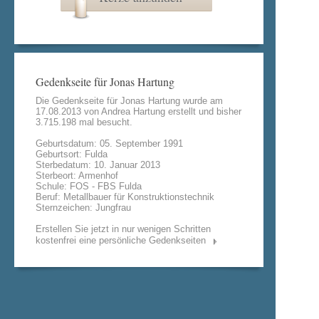
Gedenkseite für Jonas Hartung
Die Gedenkseite für Jonas Hartung wurde am
17.08.2013 von
Andrea Hartung
erstellt und bisher
3.715.198 mal besucht.
Geburtsdatum: 05. September 1991
Geburtsort: Fulda
Sterbedatum: 10. Januar 2013
Sterbeort: Armenhof
Schule: FOS - FBS Fulda
Beruf: Metallbauer für Konstruktionstechnik
Sternzeichen: Jungfrau
Erstellen Sie jetzt in nur wenigen Schritten
kostenfrei eine persönliche Gedenkseiten