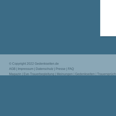
© Copyright 2022
Gedenkseiten.de
AGB
|
Impressum
|
Datenschutz
|
Presse
|
FAQ
Magazin
|
Eve-Trauerbegleitung
|
Meinungen
|
Gedenkseiten
|
Trauersprüc