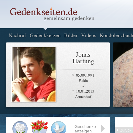
Nachruf
Gedenkkerzen
Bilder
Videos
Kondolenzbuc
Jonas
Hartung
05.09.1991
Fulda
-
10.01.2013
Armenhof
Geschenke
Zurück
anzeigen