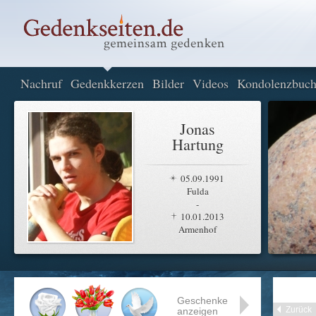
Nachruf
Gedenkkerzen
Bilder
Videos
Kondolenzbuc
Jonas
Hartung
05.09.1991
Fulda
-
10.01.2013
Armenhof
Geschenke
Zurück
anzeigen