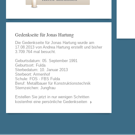
Gedenkseite für Jonas Hartung
Die Gedenkseite für Jonas Hartung wurde am
17.08.2013 von
Andrea Hartung
erstellt und bisher
3.709.764 mal besucht.
Geburtsdatum: 05. September 1991
Geburtsort: Fulda
Sterbedatum: 10. Januar 2013
Sterbeort: Armenhof
Schule: FOS - FBS Fulda
Beruf: Metallbauer für Konstruktionstechnik
Sternzeichen: Jungfrau
Erstellen Sie jetzt in nur wenigen Schritten
kostenfrei eine persönliche Gedenkseiten