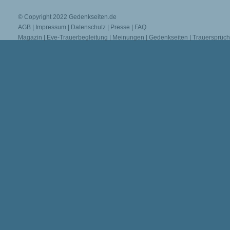
© Copyright 2022
Gedenkseiten.de
AGB
|
Impressum
|
Datenschutz
|
Presse
|
FAQ
Magazin
|
Eve-Trauerbegleitung
|
Meinungen
|
Gedenkseiten
|
Trauersprüc