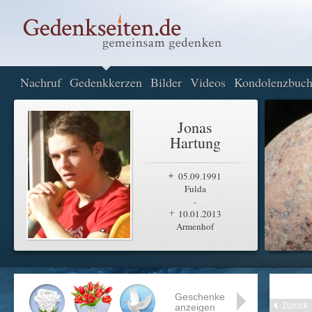
Nachruf
Gedenkkerzen
Bilder
Videos
Kondolenzbuc
Jonas
Hartung
05.09.1991
Fulda
-
10.01.2013
Armenhof
Geschenke
Zurück
anzeigen