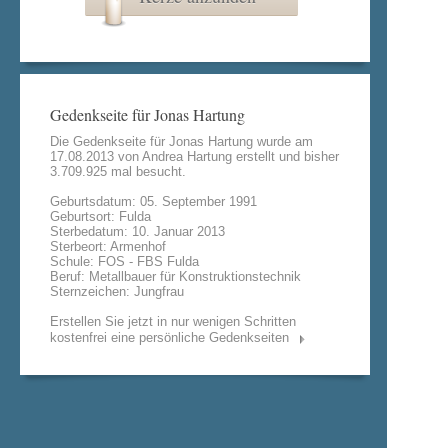
Gedenkseite für Jonas Hartung
Die Gedenkseite für Jonas Hartung wurde am
17.08.2013 von
Andrea Hartung
erstellt und bisher
3.709.925 mal besucht.
Geburtsdatum: 05. September 1991
Geburtsort: Fulda
Sterbedatum: 10. Januar 2013
Sterbeort: Armenhof
Schule: FOS - FBS Fulda
Beruf: Metallbauer für Konstruktionstechnik
Sternzeichen: Jungfrau
Erstellen Sie jetzt in nur wenigen Schritten
kostenfrei eine persönliche Gedenkseiten