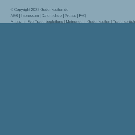
© Copyright 2022
Gedenkseiten.de
AGB
|
Impressum
|
Datenschutz
|
Presse
|
FAQ
Magazin
|
Eve-Trauerbegleitung
|
Meinungen
|
Gedenkseiten
|
Trauersprüc