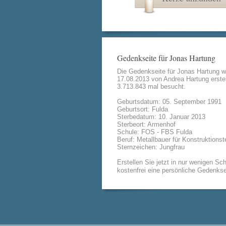
Gedenkseite für Jonas Hartung
Die Gedenkseite für Jonas Hartung 
17.08.2013 von
Andrea Hartung
erstel
3.713.843 mal besucht.
Geburtsdatum: 05. September 1991
Geburtsort: Fulda
Sterbedatum: 10. Januar 2013
Sterbeort: Armenhof
Schule: FOS - FBS Fulda
Beruf: Metallbauer für Konstruktionst
Sternzeichen: Jungfrau
Erstellen Sie jetzt in nur wenigen Sch
kostenfrei eine persönliche Gedenkse