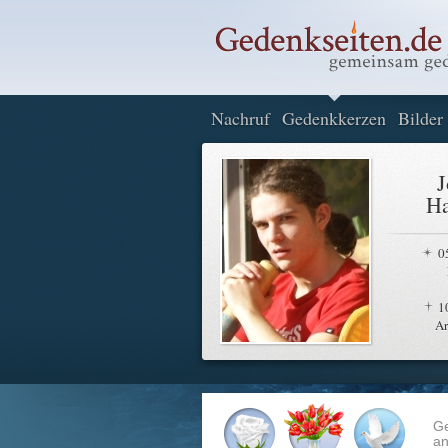
Nachruf
Gedenkkerzen
Bilder
J
Ha
0
1
A
G
an