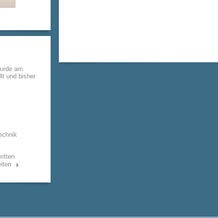
wurde am
lt und bisher
echnik
ritten
iten