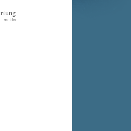
artung
 |
melden