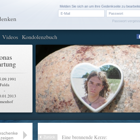
Melden Sie sich an um ihre Gedenkseite zu bearbeit
Passwort verges
Videos
Kondolenzbuch
onas
rtung
5.09.1991
Fulda
-
0.01.2013
rmenhof
eschenke
Eine brennende Kerze:
Zurück
zeigen