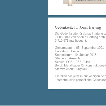
Gedenkseite für Jonas Hartung
Die Gedenkseite für Jonas Hartung 
17.08.2013 von
Andrea Hartung
erstel
3.710.571 mal besucht.
Geburtsdatum: 05. September 1991
Geburtsort: Fulda
Sterbedatum: 10. Januar 2013
Sterbeort: Armenhof
Schule: FOS - FBS Fulda
Beruf: Metallbauer für Konstruktionst
Sternzeichen: Jungfrau
Erstellen Sie jetzt in nur wenigen Sch
kostenfrei eine persönliche Gedenkse