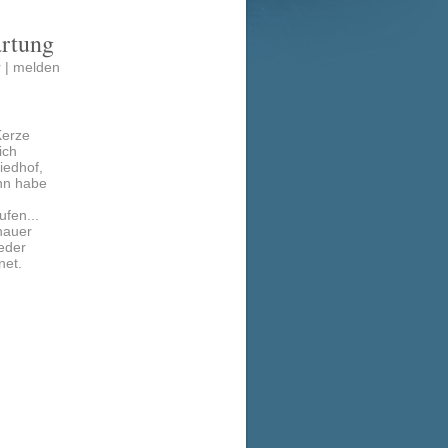
artung
 |
melden
Kerze
ich
iedhof,
nn habe
ufen...
hauer
ieder
net.