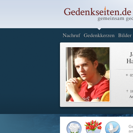
Nachruf
Gedenkkerzen
Bilder
J
Ha
0
1
A
G
an