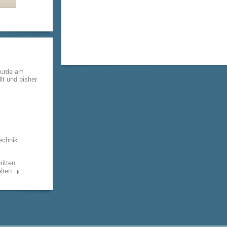
wurde am
lt und bisher
echnik
ritten
iten