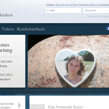
Melden Sie sich an um ihre Gedenkseite zu bearbeit
Passwort verges
Videos
Kondolenzbuch
onas
rtung
5.09.1991
Fulda
-
0.01.2013
rmenhof
eschenke
Eine brennende Kerze:
Zurück
zeigen