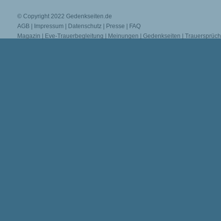
© Copyright 2022
Gedenkseiten.de
AGB
|
Impressum
|
Datenschutz
|
Presse
|
FAQ
Magazin
|
Eve-Trauerbegleitung
|
Meinungen
|
Gedenkseiten
|
Trauersprüc