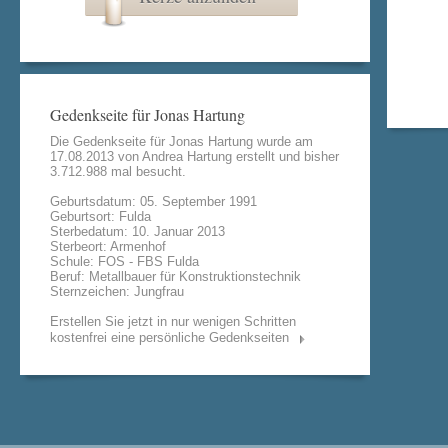
Gedenkseite für Jonas Hartung
Die Gedenkseite für Jonas Hartung wurde am
17.08.2013 von
Andrea Hartung
erstellt und bisher
3.712.988 mal besucht.
Geburtsdatum: 05. September 1991
Geburtsort: Fulda
Sterbedatum: 10. Januar 2013
Sterbeort: Armenhof
Schule: FOS - FBS Fulda
Beruf: Metallbauer für Konstruktionstechnik
Sternzeichen: Jungfrau
Erstellen Sie jetzt in nur wenigen Schritten
kostenfrei eine persönliche Gedenkseiten