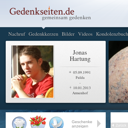
Nachruf
Gedenkkerzen
Bilder
Videos
Kondolenzbuc
Jonas
Hartung
05.09.1991
Fulda
-
10.01.2013
Armenhof
Geschenke
Zurück
anzeigen