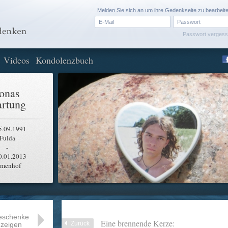
Melden Sie sich an um ihre Gedenkseite zu bearbeit
Passwort verges
Videos
Kondolenzbuch
onas
rtung
5.09.1991
Fulda
-
0.01.2013
rmenhof
eschenke
Eine brennende Kerze:
Zurück
zeigen