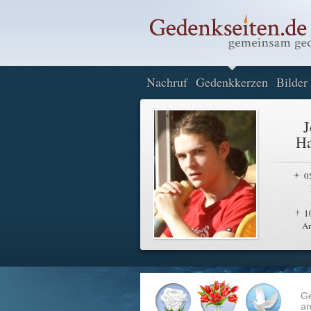
Nachruf
Gedenkkerzen
Bilder
J
Ha
0
1
A
G
an