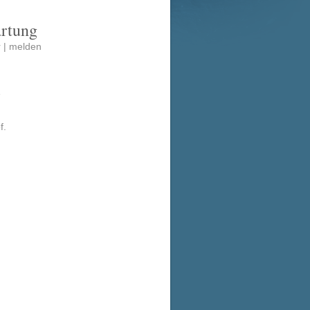
artung
 |
melden
e
f.