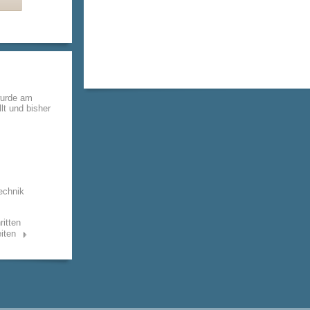
wurde am
lt und bisher
echnik
ritten
iten