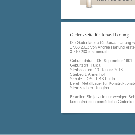
Gedenkseite für Jonas Hartung
Die Gedenkseite für Jonas Hartung 
17.08.2013 von
Andrea Hartung
erstel
3.710.233 mal besucht.
Geburtsdatum: 05. September 1991
Geburtsort: Fulda
Sterbedatum: 10. Januar 2013
Sterbeort: Armenhof
Schule: FOS - FBS Fulda
Beruf: Metallbauer für Konstruktionst
Sternzeichen: Jungfrau
Erstellen Sie jetzt in nur wenigen Sch
kostenfrei eine persönliche Gedenkse