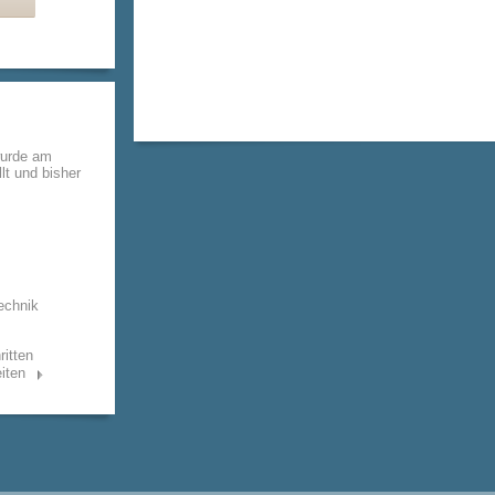
wurde am
lt und bisher
echnik
ritten
iten