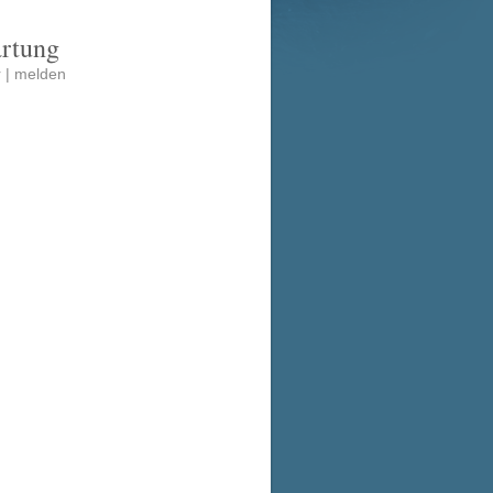
artung
 |
melden