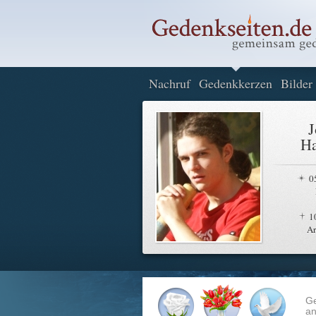
Nachruf
Gedenkkerzen
Bilder
J
Ha
0
1
A
G
an