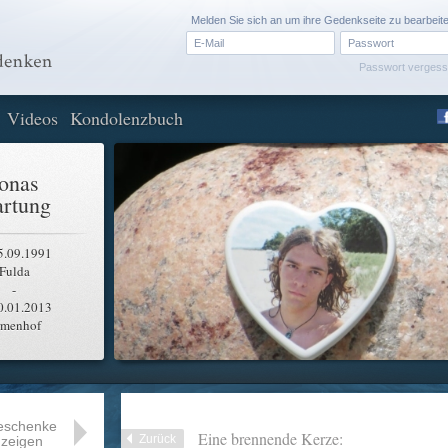
Melden Sie sich an um ihre Gedenkseite zu bearbeit
Passwort verges
Videos
Kondolenzbuch
onas
rtung
5.09.1991
Fulda
-
0.01.2013
rmenhof
eschenke
Eine brennende Kerze:
Zurück
zeigen