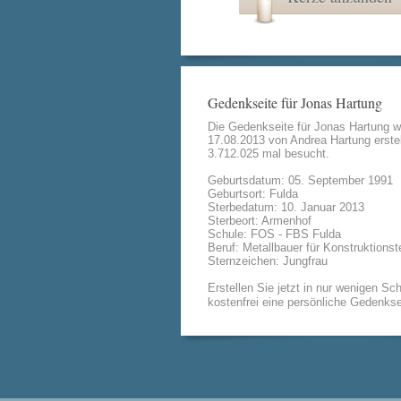
Gedenkseite für Jonas Hartung
Die Gedenkseite für Jonas Hartung 
17.08.2013 von
Andrea Hartung
erstel
3.712.025 mal besucht.
Geburtsdatum: 05. September 1991
Geburtsort: Fulda
Sterbedatum: 10. Januar 2013
Sterbeort: Armenhof
Schule: FOS - FBS Fulda
Beruf: Metallbauer für Konstruktionst
Sternzeichen: Jungfrau
Erstellen Sie jetzt in nur wenigen Sch
kostenfrei eine persönliche Gedenkse