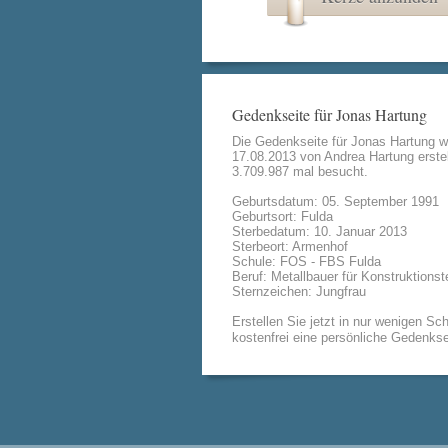
Gedenkseite für Jonas Hartung
Die Gedenkseite für Jonas Hartung 
17.08.2013 von
Andrea Hartung
erstel
3.709.987 mal besucht.
Geburtsdatum: 05. September 1991
Geburtsort: Fulda
Sterbedatum: 10. Januar 2013
Sterbeort: Armenhof
Schule: FOS - FBS Fulda
Beruf: Metallbauer für Konstruktionst
Sternzeichen: Jungfrau
Erstellen Sie jetzt in nur wenigen Sch
kostenfrei eine persönliche Gedenkse