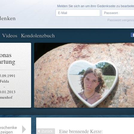
Melden Sie sich an um ihre Gedenkseite zu bearbeit
Passwort verges
Videos
Kondolenzbuch
onas
rtung
5.09.1991
Fulda
-
0.01.2013
rmenhof
eschenke
Eine brennende Kerze:
Zurück
zeigen