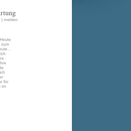
artung
 |
melden
 Heute
n zum
ute...
ich
re
ahre
te
ich
er
r für
t im