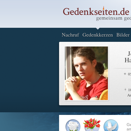
Nachruf
Gedenkkerzen
Bilder
J
Ha
0
1
A
G
an