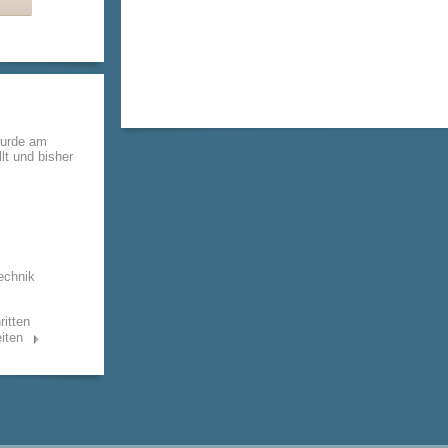
wurde am
lt und bisher
echnik
ritten
iten