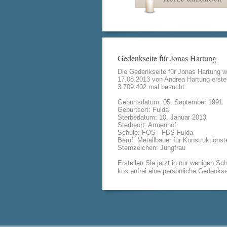
Gedenkseite für Jonas Hartung
Die Gedenkseite für Jonas Hartung 
17.08.2013 von
Andrea Hartung
erstel
3.709.402 mal besucht.
Geburtsdatum: 05. September 1991
Geburtsort: Fulda
Sterbedatum: 10. Januar 2013
Sterbeort: Armenhof
Schule: FOS - FBS Fulda
Beruf: Metallbauer für Konstruktionst
Sternzeichen: Jungfrau
Erstellen Sie jetzt in nur wenigen Sch
kostenfrei eine persönliche Gedenkse