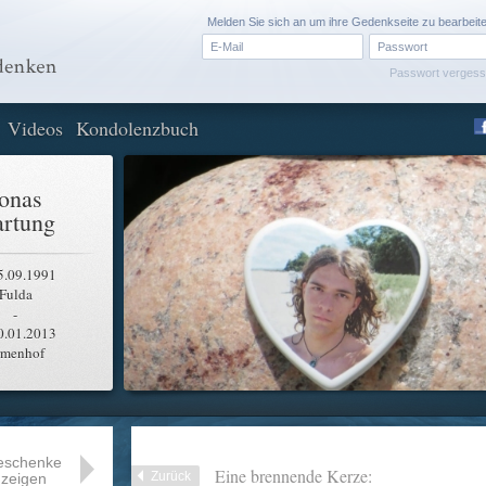
Melden Sie sich an um ihre Gedenkseite zu bearbeit
Passwort verges
Videos
Kondolenzbuch
onas
rtung
5.09.1991
Fulda
-
0.01.2013
rmenhof
eschenke
Eine brennende Kerze:
Zurück
zeigen