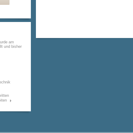
wurde am
lt und bisher
echnik
ritten
iten