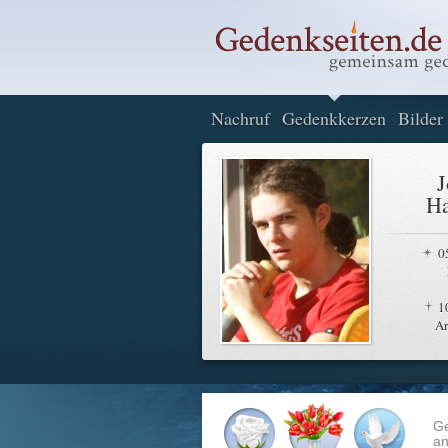
Nachruf
Gedenkkerzen
Bilder
J
Ha
0
1
A
G
an