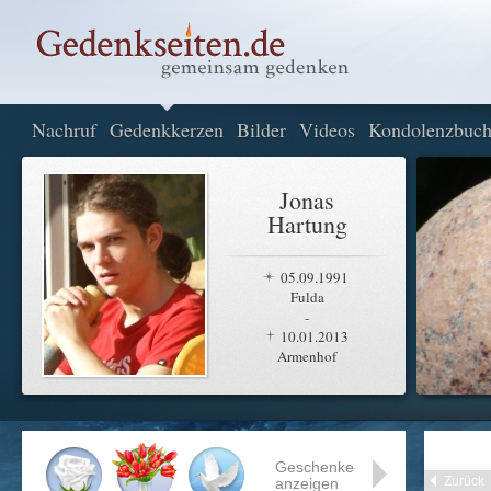
Nachruf
Gedenkkerzen
Bilder
Videos
Kondolenzbuc
Jonas
Hartung
05.09.1991
Fulda
-
10.01.2013
Armenhof
Geschenke
Zurück
anzeigen