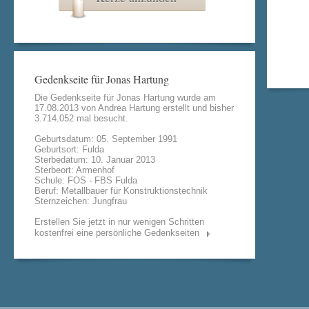
Gedenkseite für Jonas Hartung
Die Gedenkseite für Jonas Hartung wurde am
17.08.2013 von
Andrea Hartung
erstellt und bisher
3.714.052 mal besucht.
Geburtsdatum: 05. September 1991
Geburtsort: Fulda
Sterbedatum: 10. Januar 2013
Sterbeort: Armenhof
Schule: FOS - FBS Fulda
Beruf: Metallbauer für Konstruktionstechnik
Sternzeichen: Jungfrau
Erstellen Sie jetzt in nur wenigen Schritten
kostenfrei eine persönliche Gedenkseiten