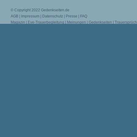
© Copyright 2022
Gedenkseiten.de
AGB
|
Impressum
|
Datenschutz
|
Presse
|
FAQ
Magazin
|
Eve-Trauerbegleitung
|
Meinungen
|
Gedenkseiten
|
Trauersprüc