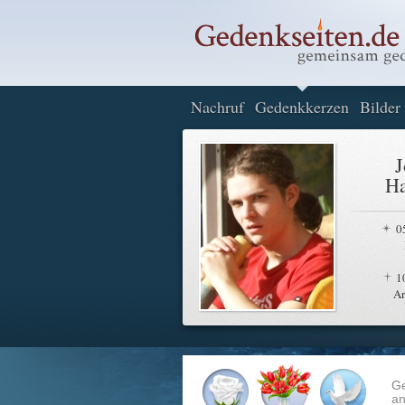
Nachruf
Gedenkkerzen
Bilder
J
Ha
0
1
A
G
an