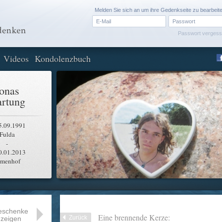
Melden Sie sich an um ihre Gedenkseite zu bearbeit
Passwort verges
Videos
Kondolenzbuch
onas
rtung
5.09.1991
Fulda
-
0.01.2013
rmenhof
eschenke
Eine brennende Kerze:
Zurück
zeigen