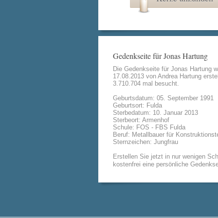
Gedenkseite für Jonas Hartung
Die Gedenkseite für Jonas Hartung 
17.08.2013 von
Andrea Hartung
erstel
3.710.704 mal besucht.
Geburtsdatum: 05. September 1991
Geburtsort: Fulda
Sterbedatum: 10. Januar 2013
Sterbeort: Armenhof
Schule: FOS - FBS Fulda
Beruf: Metallbauer für Konstruktionst
Sternzeichen: Jungfrau
Erstellen Sie jetzt in nur wenigen Sch
kostenfrei eine persönliche Gedenkse