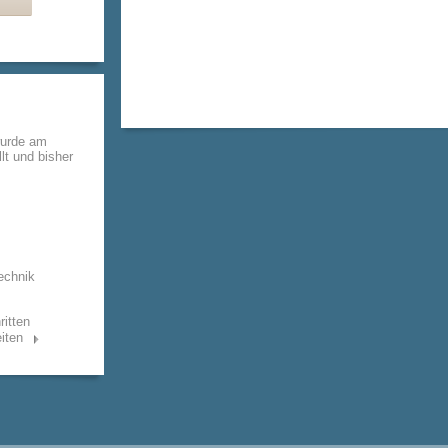
wurde am
lt und bisher
echnik
ritten
iten