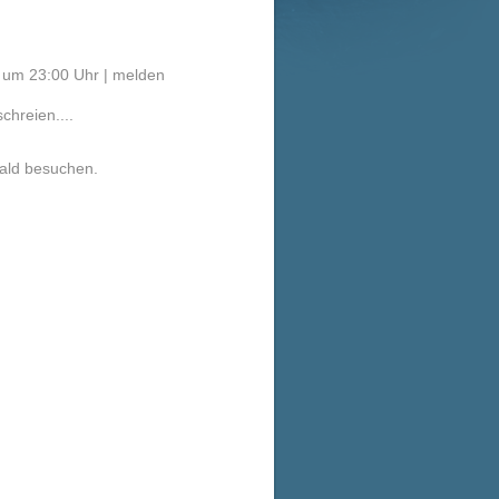
4 um 23:00 Uhr |
melden
chreien....
ald besuchen.