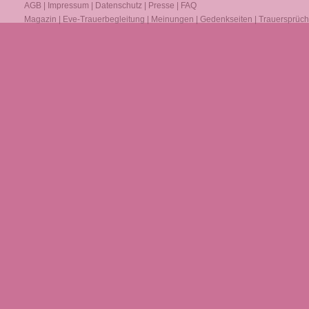
AGB
|
Impressum
|
Datenschutz
|
Presse
|
FAQ
Magazin
|
Eve-Trauerbegleitung
|
Meinungen
|
Gedenkseiten
|
Trauersprüc