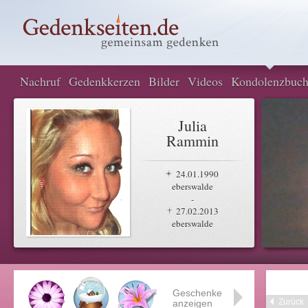
Nachruf
Gedenkkerzen
Bilder
Videos
Kondolenzbuc
Julia
Rammin
24.01.1990
eberswalde
-
27.02.2013
eberswalde
Geschenke
Zurück
anzeigen