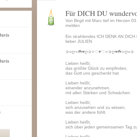
Für DICH DU wunderv
Von Birgit mit Marc tief im Herzen 0
melden
Davis
Ein strahlendes ICH DENK AN DICH L
lieber JULIEN
✰⭐︎ღ⭐️☘️♥️ღ✰⭐️♡♥️♡⭐️✰ღ♥️☘️⭐️ღ⭐︎✰
Davis
Lieben heißt,
das größte Glück zu empfinden,
das Gott uns geschenkt hat.
Lieben heißt,
einander anzunehmen,
mit allen Stärken und Schwächen.
Lieben heißt,
sich anzusehen und zu wissen,
n
was der andere fühlt.
Lieben heißt,
sich über jeden gemeinsamen Tag zu
Lieben heißt,