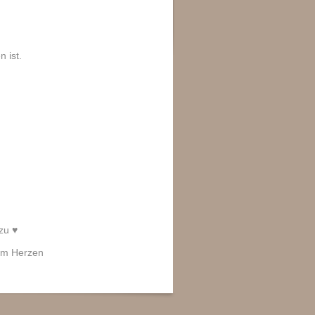
 ist.
.
u ♥️
 im Herzen