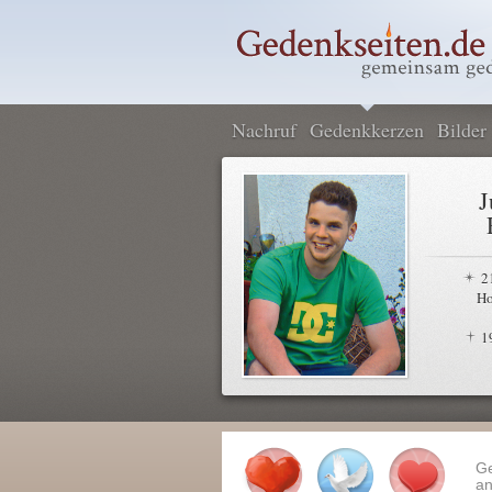
Nachruf
Gedenkkerzen
Bilder
J
2
Ho
1
G
an