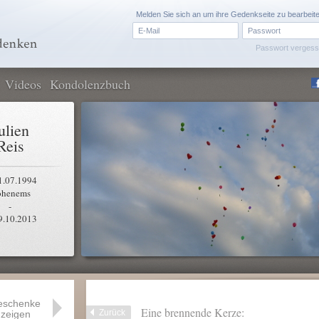
Melden Sie sich an um ihre Gedenkseite zu bearbeit
Passwort verges
Videos
Kondolenzbuch
ulien
Reis
1.07.1994
henems
-
9.10.2013
eschenke
Eine brennende Kerze:
Zurück
zeigen