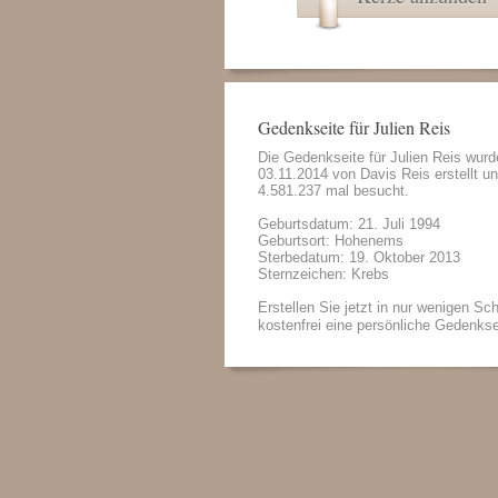
Gedenkseite für Julien Reis
Die Gedenkseite für Julien Reis wur
03.11.2014 von
Davis Reis
erstellt u
4.581.237 mal besucht.
Geburtsdatum: 21. Juli 1994
Geburtsort: Hohenems
Sterbedatum: 19. Oktober 2013
Sternzeichen: Krebs
Erstellen Sie jetzt in nur wenigen Sch
kostenfrei eine persönliche Gedenkse