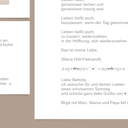
gemeinsam lachen und
gemeinsam traurig sein.
Lieben heißt auch,
loszulassen, wenn der Tag gekommen
Lieben heißt auch,
zu trauern, weiterzuleben,
de am
in der Hoffnung, sich wiederzusehen
nd bisher
Das ist meine Liebe.
(Maria Höll-Fiebrandt)
✰⭐︎ღ⭐️☘️♥️ღ✰⭐️♡♥️♡⭐️✰ღ♥️☘️⭐️ღ⭐︎✰
ritten
Liebe Belinda,
iten
ich wünsche Dir und deinen Lieben
einen erholsamen Sonntag
und schicke ganz liebe Grüße von ♥️ z
Birgit mit Marc, Mama und Papa tief