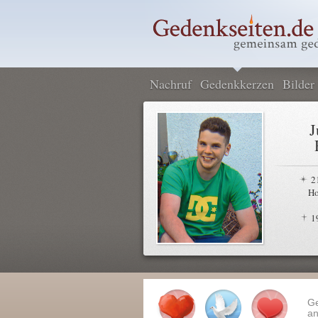
Nachruf
Gedenkkerzen
Bilder
J
2
Ho
1
G
an