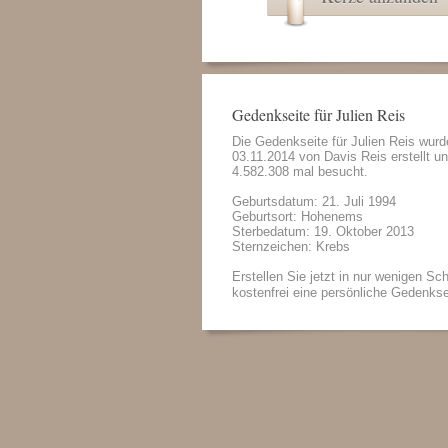
Gedenkseite für Julien Reis
Die Gedenkseite für Julien Reis wur
03.11.2014 von
Davis Reis
erstellt u
4.582.308 mal besucht.
Geburtsdatum: 21. Juli 1994
Geburtsort: Hohenems
Sterbedatum: 19. Oktober 2013
Sternzeichen: Krebs
Erstellen Sie jetzt in nur wenigen Sch
kostenfrei eine persönliche Gedenkse