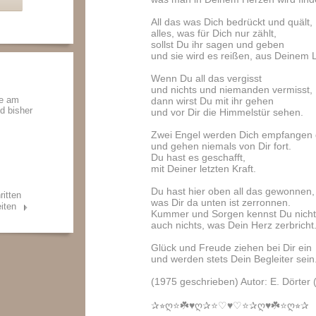
All das was Dich bedrückt und quält,
alles, was für Dich nur zählt,
sollst Du ihr sagen und geben
und sie wird es reißen, aus Deinem 
Wenn Du all das vergisst
und nichts und niemanden vermisst,
de am
dann wirst Du mit ihr gehen
nd bisher
und vor Dir die Himmelstür sehen.
Zwei Engel werden Dich empfangen 
und gehen niemals von Dir fort.
Du hast es geschafft,
mit Deiner letzten Kraft.
Du hast hier oben all das gewonnen,
ritten
was Dir da unten ist zerronnen.
iten
Kummer und Sorgen kennst Du nicht
auch nichts, was Dein Herz zerbricht
Glück und Freude ziehen bei Dir ein
und werden stets Dein Begleiter sein.
(1975 geschrieben) Autor: E. Dörter 
✰⭐︎ღ⭐️☘️♥️ღ✰⭐️♡♥️♡⭐️✰ღ♥️☘️⭐️ღ⭐︎✰