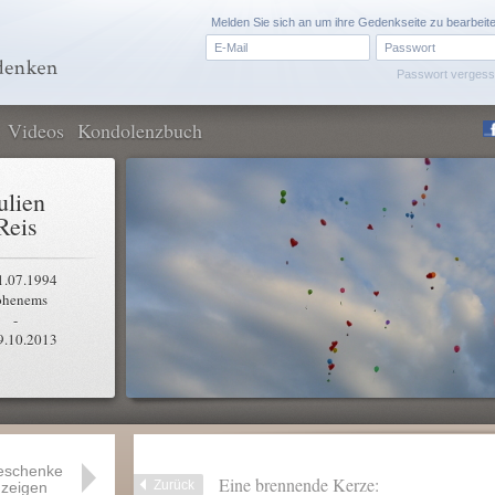
Melden Sie sich an um ihre Gedenkseite zu bearbeit
Passwort verges
Videos
Kondolenzbuch
ulien
Reis
1.07.1994
henems
-
9.10.2013
eschenke
Eine brennende Kerze:
Zurück
zeigen