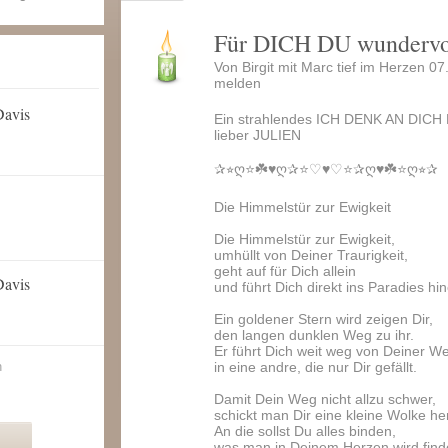
Für DICH DU wunderv
Von Birgit mit Marc tief im Herzen 0
melden
Davis
Ein strahlendes ICH DENK AN DICH L
lieber JULIEN
✰⭐︎ღ⭐️☘️♥️ღ✰⭐️♡♥️♡⭐️✰ღ♥️☘️⭐️ღ⭐︎✰
Die Himmelstür zur Ewigkeit
Die Himmelstür zur Ewigkeit,
umhüllt von Deiner Traurigkeit,
geht auf für Dich allein
Davis
und führt Dich direkt ins Paradies hin
Ein goldener Stern wird zeigen Dir,
den langen dunklen Weg zu ihr.
Er führt Dich weit weg von Deiner We
n
in eine andre, die nur Dir gefällt.
Damit Dein Weg nicht allzu schwer,
schickt man Dir eine kleine Wolke her
An die sollst Du alles binden,
was man in Deinem Herzen wird find