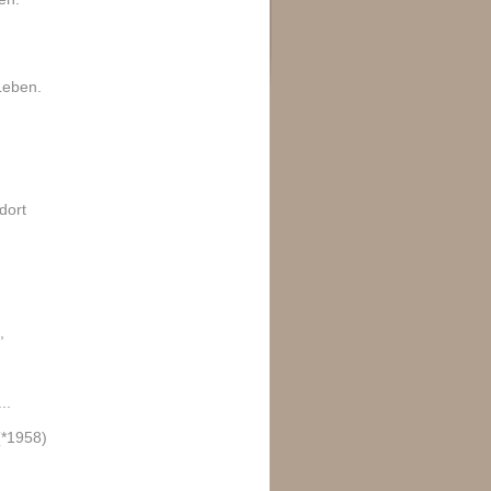
Leben.
dort
,
.
..
(*1958)