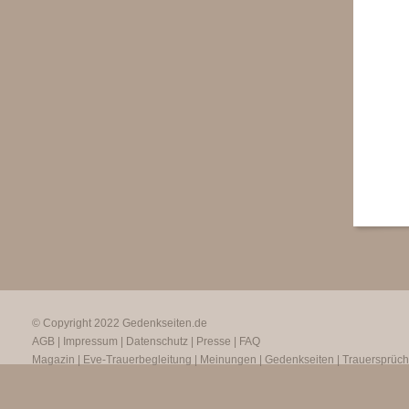
© Copyright 2022
Gedenkseiten.de
AGB
|
Impressum
|
Datenschutz
|
Presse
|
FAQ
Magazin
|
Eve-Trauerbegleitung
|
Meinungen
|
Gedenkseiten
|
Trauersprüc