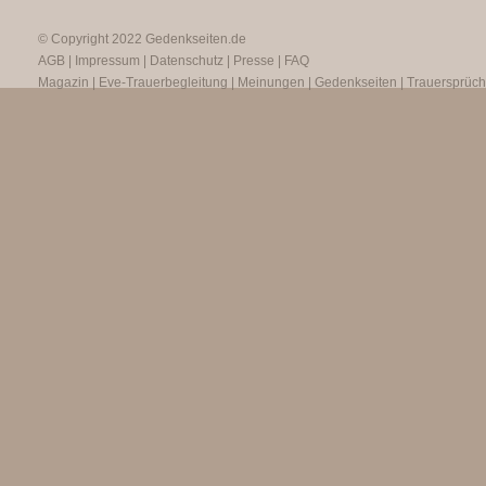
© Copyright 2022
Gedenkseiten.de
AGB
|
Impressum
|
Datenschutz
|
Presse
|
FAQ
Magazin
|
Eve-Trauerbegleitung
|
Meinungen
|
Gedenkseiten
|
Trauersprüc