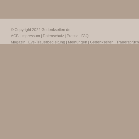
© Copyright 2022
Gedenkseiten.de
AGB
|
Impressum
|
Datenschutz
|
Presse
|
FAQ
Magazin
|
Eve-Trauerbegleitung
|
Meinungen
|
Gedenkseiten
|
Trauersprüc