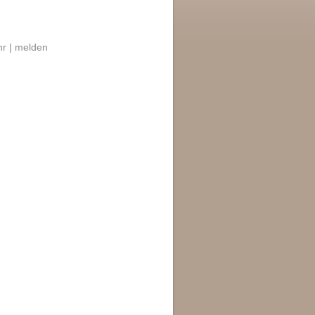
r |
melden