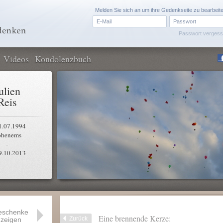
Melden Sie sich an um ihre Gedenkseite zu bearbeit
Passwort verges
Videos
Kondolenzbuch
ulien
Reis
1.07.1994
henems
-
9.10.2013
eschenke
Eine brennende Kerze:
Zurück
zeigen