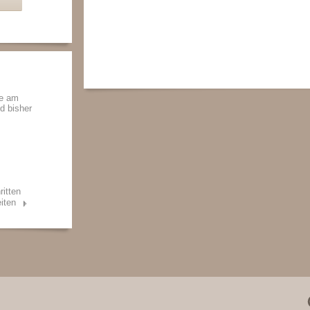
de am
nd bisher
ritten
iten