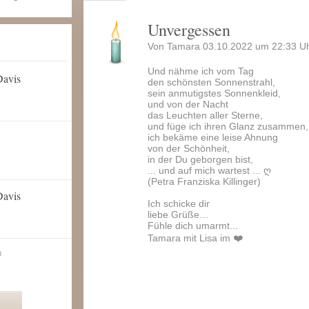
Unvergessen
Von Tamara 03.10.2022 um 22:33 Uh
Und nähme ich vom Tag
Davis
den schönsten Sonnenstrahl,
sein anmutigstes Sonnenkleid,
und von der Nacht
das Leuchten aller Sterne,
und füge ich ihren Glanz zusammen,
ich bekäme eine leise Ahnung
von der Schönheit,
in der Du geborgen bist,
... und auf mich wartest ... ღ
(Petra Franziska Killinger)
Davis
Ich schicke dir
liebe Grüße…
Fühle dich umarmt...
Tamara mit Lisa im ❤️
n