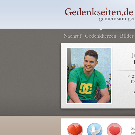
Nachruf
Gedenkkerzen
Bilder
J
2
Ho
1
G
an