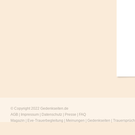
© Copyright 2022
Gedenkseiten.de
AGB
|
Impressum
|
Datenschutz
|
Presse
|
FAQ
Magazin
|
Eve-Trauerbegleitung
|
Meinungen
|
Gedenkseiten
|
Trauersprüc