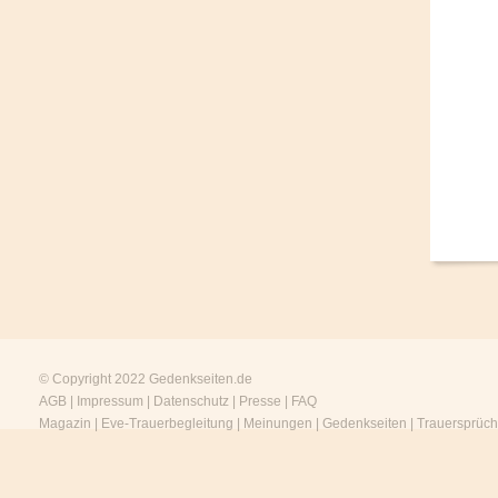
© Copyright 2022
Gedenkseiten.de
AGB
|
Impressum
|
Datenschutz
|
Presse
|
FAQ
Magazin
|
Eve-Trauerbegleitung
|
Meinungen
|
Gedenkseiten
|
Trauersprüc