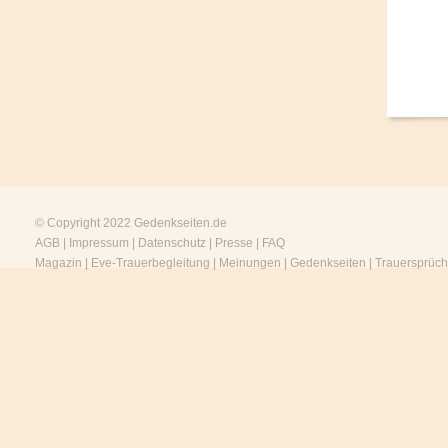
© Copyright 2022
Gedenkseiten.de
AGB
|
Impressum
|
Datenschutz
|
Presse
|
FAQ
Magazin
|
Eve-Trauerbegleitung
|
Meinungen
|
Gedenkseiten
|
Trauersprüc