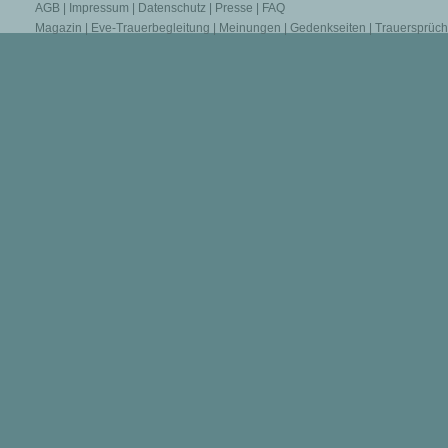
AGB
|
Impressum
|
Datenschutz
|
Presse
|
FAQ
Magazin
|
Eve-Trauerbegleitung
|
Meinungen
|
Gedenkseiten
|
Trauersprüc