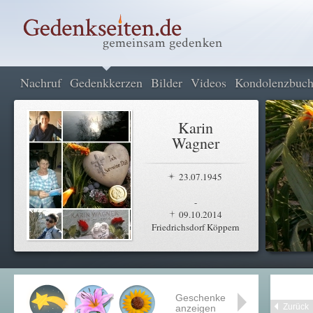
Nachruf
Gedenkkerzen
Bilder
Videos
Kondolenzbuc
Karin
Wagner
23.07.1945
-
09.10.2014
Friedrichsdorf Köppern
Geschenke
Zurück
anzeigen