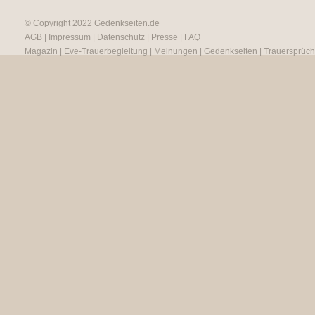
© Copyright 2022
Gedenkseiten.de
AGB
|
Impressum
|
Datenschutz
|
Presse
|
FAQ
Magazin
|
Eve-Trauerbegleitung
|
Meinungen
|
Gedenkseiten
|
Trauersprüc