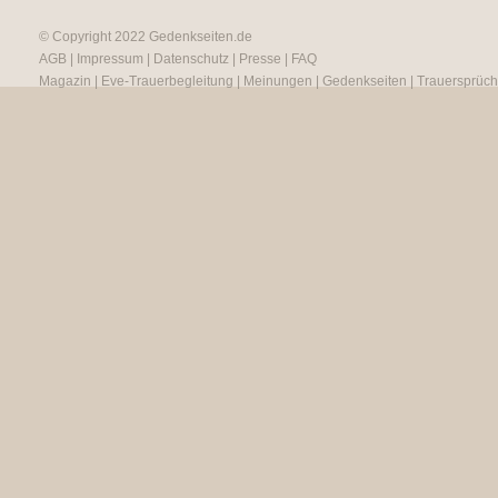
© Copyright 2022
Gedenkseiten.de
AGB
|
Impressum
|
Datenschutz
|
Presse
|
FAQ
Magazin
|
Eve-Trauerbegleitung
|
Meinungen
|
Gedenkseiten
|
Trauersprüc