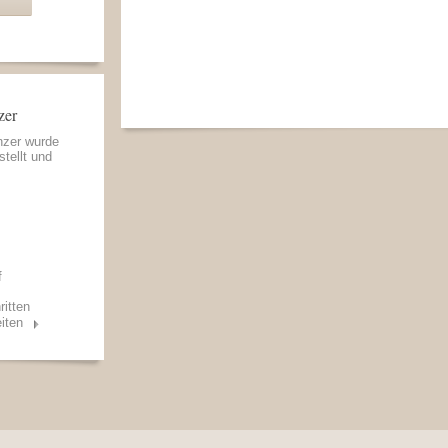
zer
nzer wurde
stellt und
f
ritten
iten