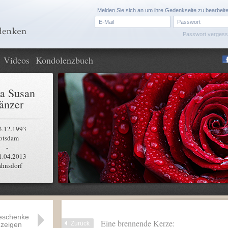
Melden Sie sich an um ihre Gedenkseite zu bearbeit
Passwort verges
Videos
Kondolenzbuch
a Susan
änzer
3.12.1993
otsdam
-
1.04.2013
ahnsdorf
eschenke
Eine brennende Kerze:
Zurück
zeigen