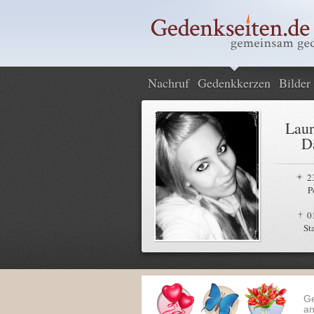
Nachruf
Gedenkkerzen
Bilder
Laur
D
2
P
0
St
G
an