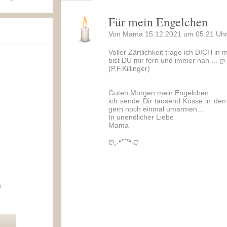
Für mein Engelchen
Von Mama 15.12.2021 um 05:21 Uhr
Voller Zärtlichkeit trage ich DICH i
bist DU mir fern und immer nah ... ღ
(P.F.Killinger)
Guten Morgen mein Engelchen,
ich sende Dir tausend Küsse in de
gern noch einmal umarmen...
In unendlicher Liebe
Mama
ღ¸.•*¨*•.ღ
n