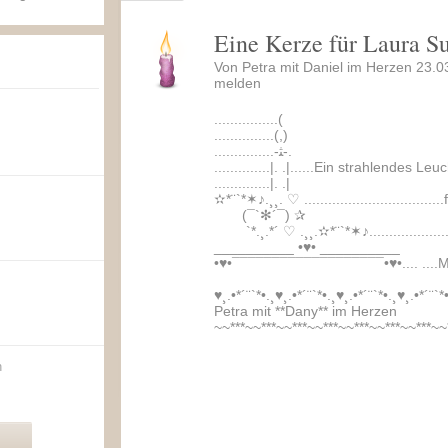
Eine Kerze für Laura S
Von Petra mit Daniel im Herzen 23.0
melden
................(
...............(,)
...............-ﺜ-.
..............|. .|......Ein strahlendes Leu
..............|. .|
✫*¨`*✶♪.¸¸. ♡ .................................
(¯`✻´¯) ✰
`*.¸.*´ ♡ .¸¸.✫*¨`*✶♪...................
__________ •♥• __________
•♥•¯¯¯¯¯¯¯¯¯¯¯¯¯¯¯¯¯¯¯•♥•.... ....M
♥¸.•*´¨`*•.¸♥¸.•*´¨`*•.¸♥¸.•*´¨`*•.¸♥¸.•*´¨`*
Petra mit **Dany** im Herzen
~~***~~***~~***~~***~~***~~***~~***~~
n