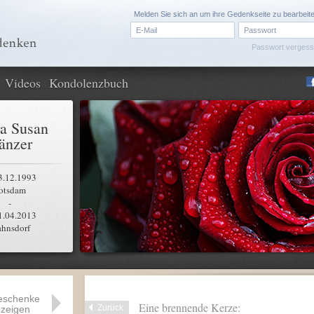
Melden Sie sich an um ihre Gedenkseite zu bearbeit
Passwort verges
Videos
Kondolenzbuch
a Susan
änzer
3.12.1993
otsdam
-
1.04.2013
ahnsdorf
eschenke
Eine brennende Kerze:
Zurück
zeigen