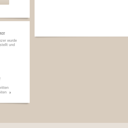
zer
nzer wurde
stellt und
f
ritten
iten