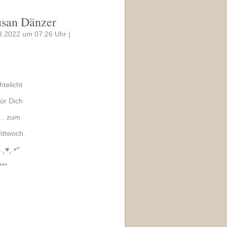
usan Dänzer
3.2022 um 07:26 Uhr |
chtelicht
..für Dich
... zum
ittwoch.
•.¸♥¸.•*´
***