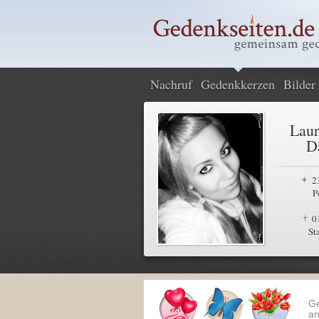
Nachruf
Gedenkkerzen
Bilder
Laur
D
2
P
0
St
G
an