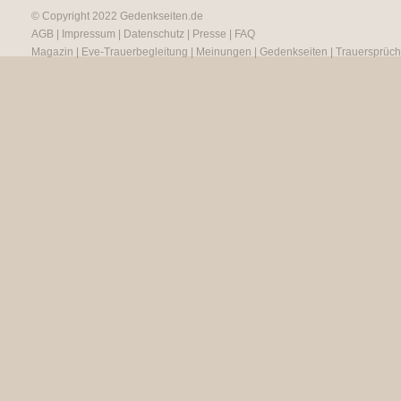
© Copyright 2022
Gedenkseiten.de
AGB
|
Impressum
|
Datenschutz
|
Presse
|
FAQ
Magazin
|
Eve-Trauerbegleitung
|
Meinungen
|
Gedenkseiten
|
Trauersprüc