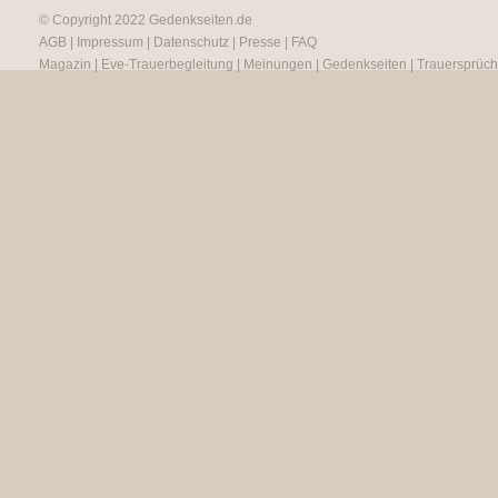
© Copyright 2022
Gedenkseiten.de
AGB
|
Impressum
|
Datenschutz
|
Presse
|
FAQ
Magazin
|
Eve-Trauerbegleitung
|
Meinungen
|
Gedenkseiten
|
Trauersprüc