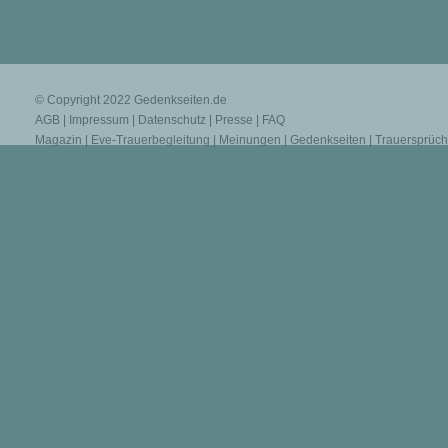
© Copyright 2022
Gedenkseiten.de
AGB
|
Impressum
|
Datenschutz
|
Presse
|
FAQ
Magazin
|
Eve-Trauerbegleitung
|
Meinungen
|
Gedenkseiten
|
Trauersprüc