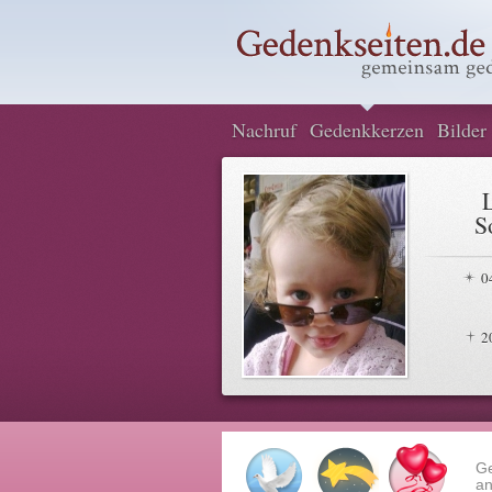
Nachruf
Gedenkkerzen
Bilder
S
0
2
G
an