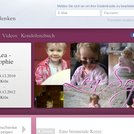
Melden Sie sich an um ihre Gedenkseite zu bearbeit
Passwort verges
Videos
Kondolenzbuch
Lea -
ophie
4.12.2010
Köln
-
0.12.2012
Köln
eschenke
Eine brennende Kerze:
Zurück
zeigen