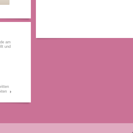
rde am
llt und
ritten
iten