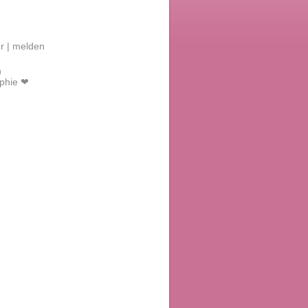
r |
melden
n
ophie ❤