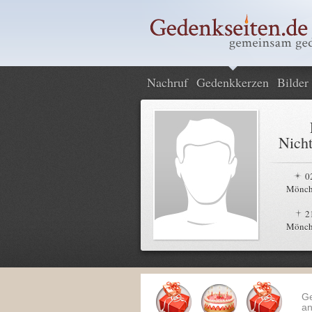
Nachruf
Gedenkkerzen
Bilder
Nicht
0
Mönch
2
Mönch
G
an