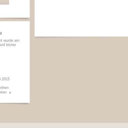
t
nnt wurde am
und bisher
0.2015
ritten
iten