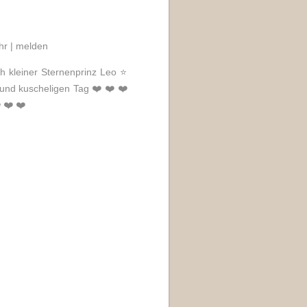
hr |
melden
h kleiner Sternenprinz Leo ⭐️
 und kuscheligen Tag ❤️ ❤️ ❤️
 ❤️ ❤️