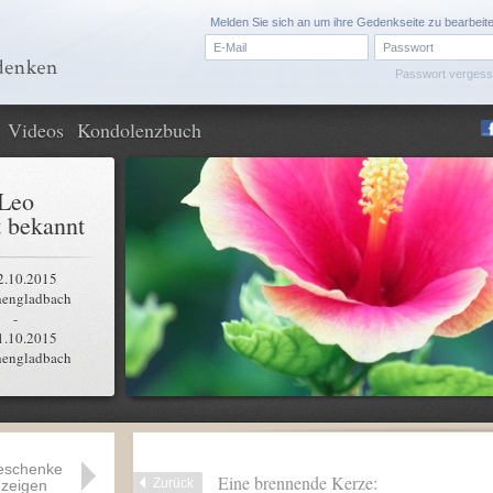
Melden Sie sich an um ihre Gedenkseite zu bearbeit
Passwort verges
Videos
Kondolenzbuch
Leo
 bekannt
2.10.2015
engladbach
-
1.10.2015
engladbach
eschenke
Eine brennende Kerze:
Zurück
zeigen