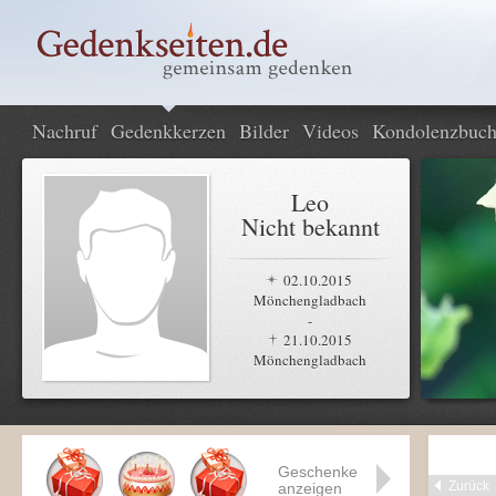
Nachruf
Gedenkkerzen
Bilder
Videos
Kondolenzbuc
Leo
Nicht bekannt
02.10.2015
Mönchengladbach
-
21.10.2015
Mönchengladbach
Geschenke
Zurück
anzeigen