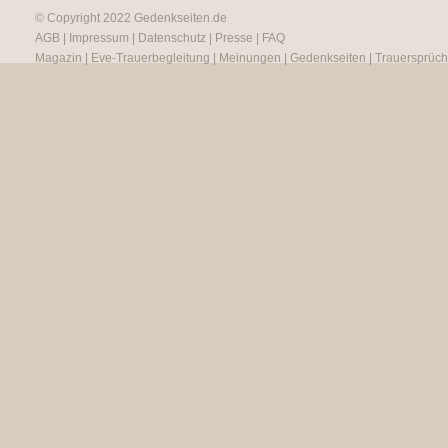
© Copyright 2022
Gedenkseiten.de
AGB
|
Impressum
|
Datenschutz
|
Presse
|
FAQ
Magazin
|
Eve-Trauerbegleitung
|
Meinungen
|
Gedenkseiten
|
Trauersprüc