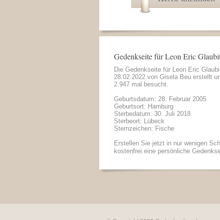
Gedenkseite für Leon Eric Glaubit
Die Gedenkseite für Leon Eric Glaub
28.02.2022 von
Gisela Beu
erstellt u
2.947 mal besucht.
Geburtsdatum: 28. Februar 2005
Geburtsort: Hamburg
Sterbedatum: 30. Juli 2018
Sterbeort: Lübeck
Sternzeichen: Fische
Erstellen Sie jetzt in nur wenigen Sch
kostenfrei eine persönliche Gedenkse