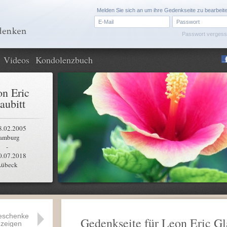
Melden Sie sich an um ihre Gedenkseite zu bearbeit
Passwort verges
Videos
Kondolenzbuch
n Eric
aubitt
8.02.2005
amburg
-
0.07.2018
Lübeck
eschenke
Gedenkseite für Leon Eric Gl
zeigen