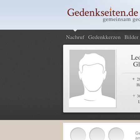
Nachruf
Gedenkkerzen
Bilder
Leo
Gl
2
H
3
G
an