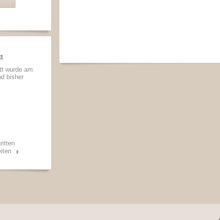
t
itt wurde am
nd bisher
ritten
iten