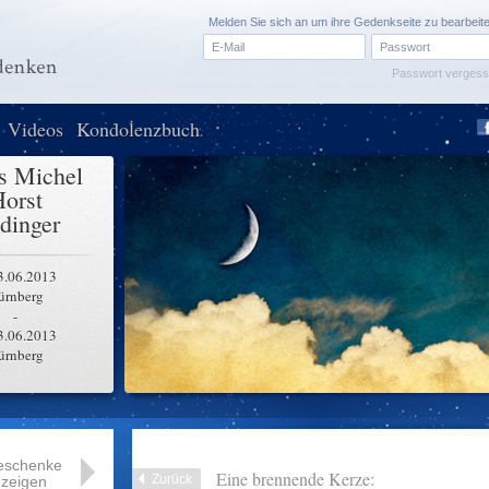
Melden Sie sich an um ihre Gedenkseite zu bearbeit
Passwort verges
Videos
Kondolenzbuch
s Michel
orst
dinger
3.06.2013
ürnberg
-
3.06.2013
ürnberg
eschenke
Eine brennende Kerze:
Zurück
zeigen