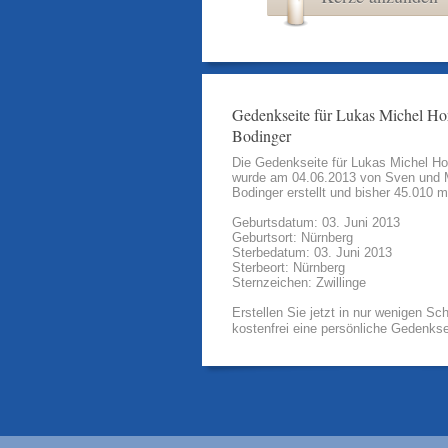
Gedenkseite für Lukas Michel Ho
Bodinger
Die Gedenkseite für Lukas Michel Ho
wurde am 04.06.2013 von
Sven und 
Bodinger
erstellt und bisher 45.010 m
Geburtsdatum: 03. Juni 2013
Geburtsort: Nürnberg
Sterbedatum: 03. Juni 2013
Sterbeort: Nürnberg
Sternzeichen: Zwillinge
Erstellen Sie jetzt in nur wenigen Sch
kostenfrei eine persönliche Gedenkse