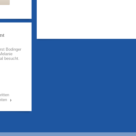
rst
rst Bodinger
Melanie
al besucht.
ritten
iten