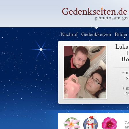
Nachruf
Gedenkkerzen
Bilder
Luka
H
Bo
0
N
0
N
G
an