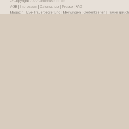
© Copyright 2022
Gedenkseiten.de
AGB
|
Impressum
|
Datenschutz
|
Presse
|
FAQ
Magazin
|
Eve-Trauerbegleitung
|
Meinungen
|
Gedenkseiten
|
Trauersprüc