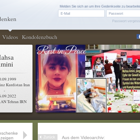
Melden Sie sich an um ihre Gedenkseite zu bearbeit
Passwort verges
Videos
Kondolenzbuch
ahsa
mini
0.09.1999
nz Kurdistan Iran
-
6.09.2022
RAN Tehran IRN
eschenke
Zurück
Aus dem Videoarchiv:
zeigen