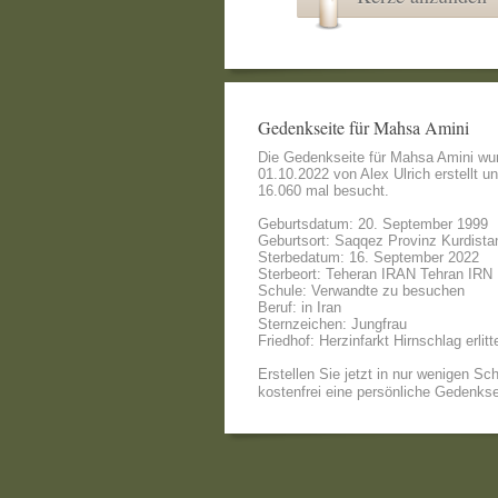
Gedenkseite für Mahsa Amini
Die Gedenkseite für Mahsa Amini wu
01.10.2022 von
Alex Ulrich
erstellt u
16.060 mal besucht.
Geburtsdatum: 20. September 1999
Geburtsort: Saqqez Provinz Kurdistan
Sterbedatum: 16. September 2022
Sterbeort: Teheran IRAN Tehran IRN
Schule: Verwandte zu besuchen
Beruf: in Iran
Sternzeichen: Jungfrau
Friedhof: Herzinfarkt Hirnschlag erlitt
Erstellen Sie jetzt in nur wenigen Sch
kostenfrei eine persönliche Gedenkse