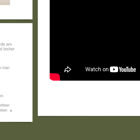
rde am
nd bisher
 Iran
en
ritten
iten