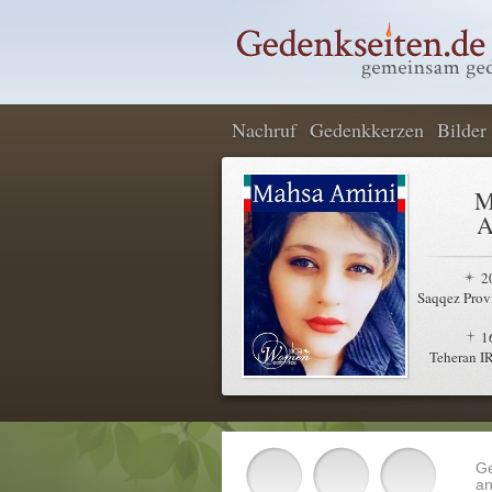
Nachruf
Gedenkkerzen
Bilder
M
A
2
Saqqez Provi
1
Teheran I
G
an