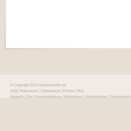
© Copyright 2022
Gedenkseiten.de
AGB
|
Impressum
|
Datenschutz
|
Presse
|
FAQ
Magazin
|
Eve-Trauerbegleitung
|
Meinungen
|
Gedenkseiten
|
Trauersprüc