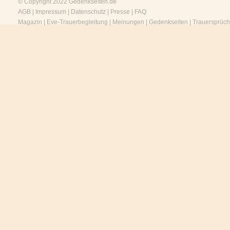
© Copyright 2022
Gedenkseiten.de
AGB
|
Impressum
|
Datenschutz
|
Presse
|
FAQ
Magazin
|
Eve-Trauerbegleitung
|
Meinungen
|
Gedenkseiten
|
Trauersprüc