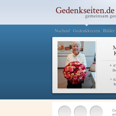
Nachruf
Gedenkkerzen
Bilder
M
0
D
0
M
G
an