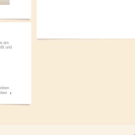
de am
llt und
ritten
iten