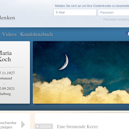
Melden Sie sich an um ihre Gedenkseite zu bearbeit
Passwort verges
Videos
Kondolenzbuch
aria
Koch
7.11.1927
ortmund
-
2.09.2021
arburg
eschenke
Eine brennende Kerze:
Zurück
zeigen