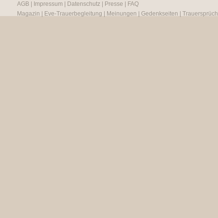
AGB
|
Impressum
|
Datenschutz
|
Presse
|
FAQ
Magazin
|
Eve-Trauerbegleitung
|
Meinungen
|
Gedenkseiten
|
Trauersprüc