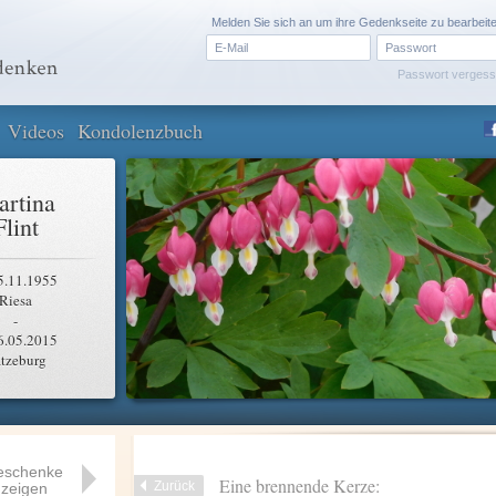
Melden Sie sich an um ihre Gedenkseite zu bearbeit
Passwort verges
Videos
Kondolenzbuch
rtina
Flint
5.11.1955
Riesa
-
6.05.2015
tzeburg
eschenke
Eine brennende Kerze:
Zurück
zeigen