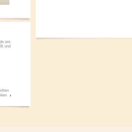
rde am
llt und
ritten
iten