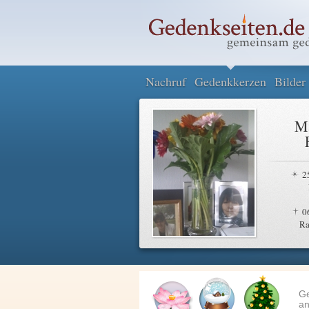
Nachruf
Gedenkkerzen
Bilder
Ma
2
0
Ra
G
an