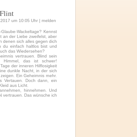
Flint
2.2017 um 10:05 Uhr |
melden
Glaube-Wackeltage? Kennst
t an der Liebe zweifelst, aber
 denen sich alles gegen dich
 du einfach haltlos bist und
– auch das Wiedersehen?
imnis vertrauen. Blind sein
 Himmel, das ist schwer!
age der inneren Hilflosigkeit
ine dunkle Nacht, in der sich
 zeigen. Ein Geheimnis mehr.
s Vertauen. Doch dann, ein
leid aus Licht.
 annehmen, hinnehmen. Und
 vertrauen. Das wünsche ich