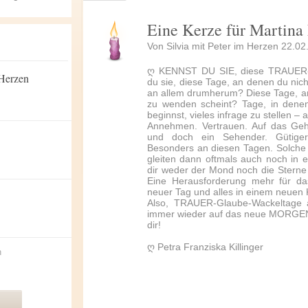
Eine Kerze für Martina 
Von Silvia mit Peter im Herzen 22.0
ღ KENNST DU SIE, diese TRAUER-
 Herzen
du sie, diese Tage, an denen du nich
an allem drumherum? Diese Tage, an
zu wenden scheint? Tage, in denen
beginnst, vieles infrage zu stellen 
Annehmen. Vertrauen. Auf das Gehe
und doch ein Sehender. Gütiger
Besonders an diesen Tagen. Solche T
gleiten dann oftmals auch noch in e
dir weder der Mond noch die Sterne
Eine Herausforderung mehr für da
neuer Tag und alles in einem neuen K
Also, TRAUER-Glaube-Wackeltage
immer wieder auf das neue MORGEN
dir!
ღ Petra Franziska Killinger
n