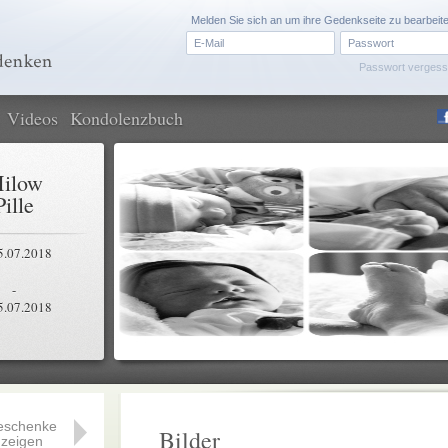
Melden Sie sich an um ihre Gedenkseite zu bearbeit
Passwort verges
Videos
Kondolenzbuch
ilow
Pille
5.07.2018
-
5.07.2018
eschenke
Bilder
zeigen