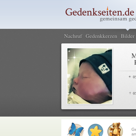
Nachruf
Gedenkkerzen
Bilder
M
0
0
G
an