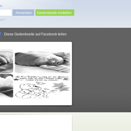
en
Gedenkseite erstellen
sen?
Diese Gedenkseite auf Facebook teilen