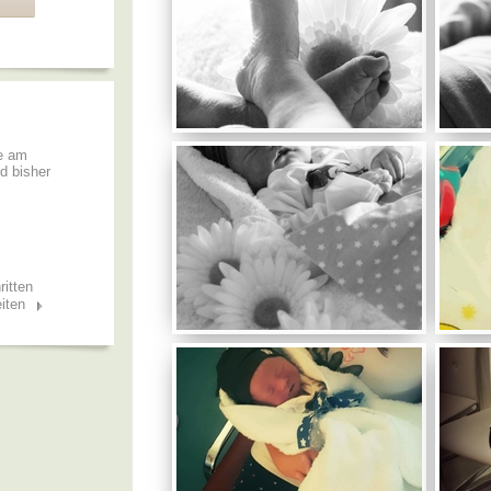
de am
nd bisher
ritten
iten