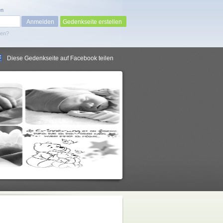
en
Gedenkseite erstellen
sen?
Diese Gedenkseite auf Facebook teilen