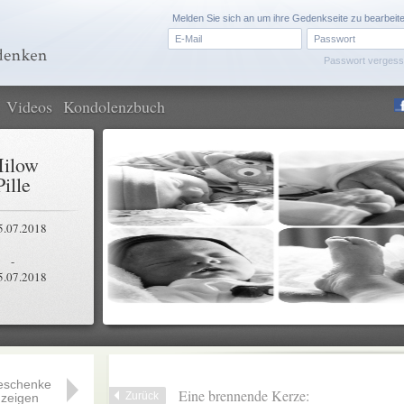
Melden Sie sich an um ihre Gedenkseite zu bearbeit
Passwort verges
Videos
Kondolenzbuch
ilow
Pille
5.07.2018
-
5.07.2018
eschenke
Eine brennende Kerze:
Zurück
zeigen