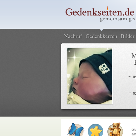
Nachruf
Gedenkkerzen
Bilder
M
0
0
G
an