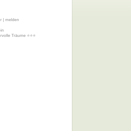
r |
melden
ein
dervolle Träume ⭐⭐⭐