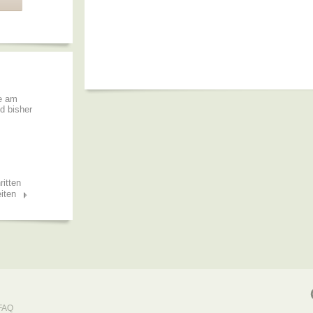
de am
nd bisher
ritten
iten
FAQ