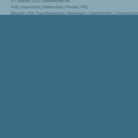
© Copyright 2022
Gedenkseiten.de
AGB
|
Impressum
|
Datenschutz
|
Presse
|
FAQ
Magazin
|
Eve-Trauerbegleitung
|
Meinungen
|
Gedenkseiten
|
Trauersprüc