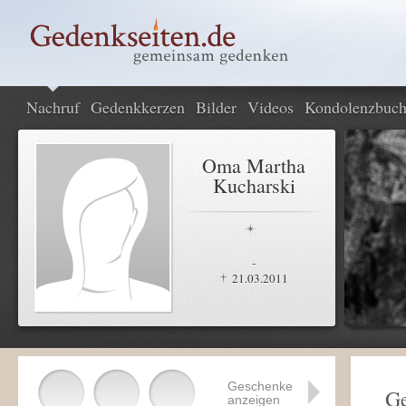
Nachruf
Gedenkkerzen
Bilder
Videos
Kondolenzbuc
Oma Martha
Kucharski
-
21.03.2011
Geschenke
Ge
anzeigen