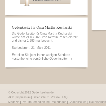
Gedenkseite für Oma Martha Kucharski
Die Gedenkseite für Oma Martha Kucharski
wurde am 21.03.2022 von
Kerstin Pesch
erstellt
und bisher 1.883 mal besucht.
Sterbedatum: 21. März 2011
Erstellen Sie jetzt in nur wenigen Schritten
kostenfrei eine persönliche Gedenkseiten
© Copyright 2022
Gedenkseiten.de
AGB
|
Impressum
|
Datenschutz
|
Presse
|
FAQ
Magazin
|
Eve-Trauerbegleitung
|
Meinungen
|
Gedenkseiten
|
Trauersprüc