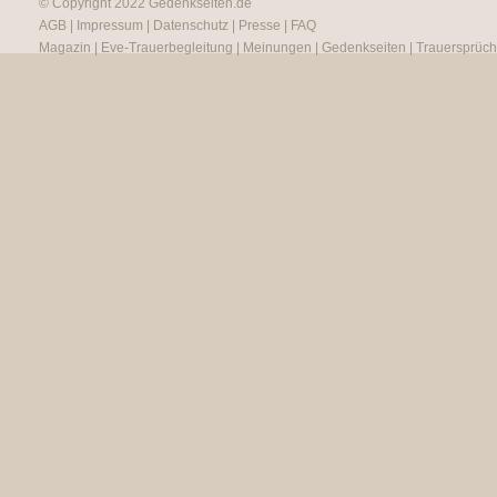
© Copyright 2022
Gedenkseiten.de
AGB
|
Impressum
|
Datenschutz
|
Presse
|
FAQ
Magazin
|
Eve-Trauerbegleitung
|
Meinungen
|
Gedenkseiten
|
Trauersprüc