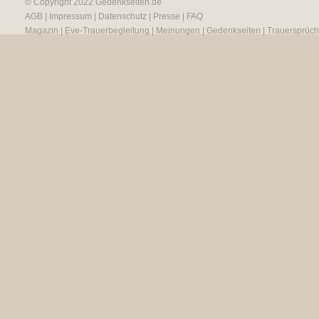
© Copyright 2022
Gedenkseiten.de
AGB
|
Impressum
|
Datenschutz
|
Presse
|
FAQ
Magazin
|
Eve-Trauerbegleitung
|
Meinungen
|
Gedenkseiten
|
Trauersprüc