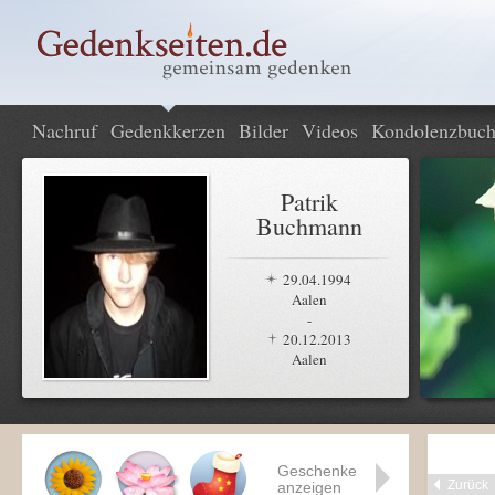
Nachruf
Gedenkkerzen
Bilder
Videos
Kondolenzbuc
Patrik
Buchmann
29.04.1994
Aalen
-
20.12.2013
Aalen
Geschenke
Zurück
anzeigen