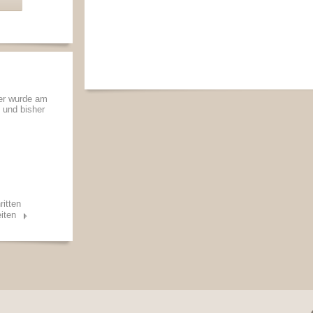
er wurde am
t und bisher
ritten
iten