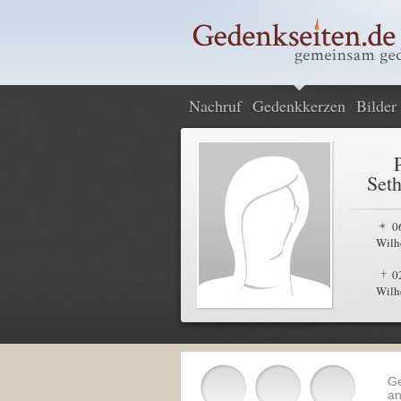
Nachruf
Gedenkkerzen
Bilder
Set
0
Wilh
0
Wilh
G
an