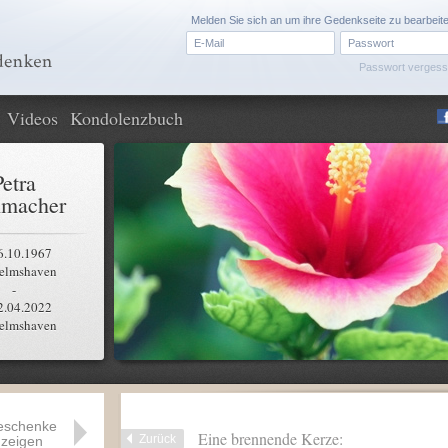
Melden Sie sich an um ihre Gedenkseite zu bearbeit
Passwort verges
Videos
Kondolenzbuch
Petra
hmacher
6.10.1967
elmshaven
-
2.04.2022
elmshaven
eschenke
Eine brennende Kerze:
Zurück
zeigen