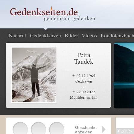
Nachruf
Gedenkkerzen
Bilder
Videos
Kondolenzbuc
Petra
Tandek
02.12.1965
Cuxhaven
-
22.09.2022
Mühldorf am Inn
Geschenke
Zurück
anzeigen