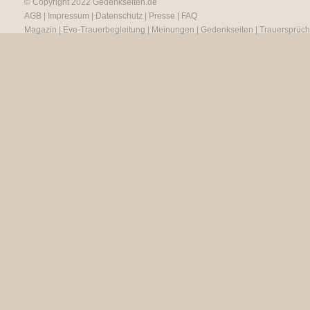
© Copyright 2022
Gedenkseiten.de
AGB
|
Impressum
|
Datenschutz
|
Presse
|
FAQ
Magazin
|
Eve-Trauerbegleitung
|
Meinungen
|
Gedenkseiten
|
Trauersprüc